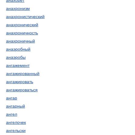
анахорет
анахронизм
анахронистический
анахронический
анахроничность
анахроничный
анаэробный
анаэробы
ангажемент
ангажированный
ангажировать
ангажироваться
ангар
ангарный
ангел
ангелочек
ангельски