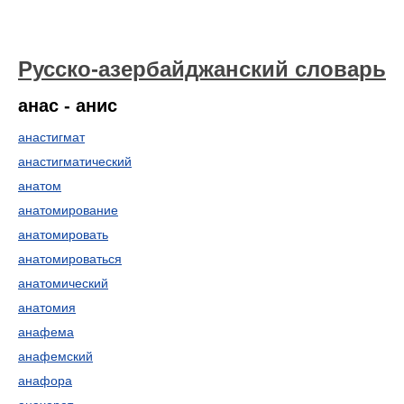
Русско-азербайджанский словарь
анас - анис
анастигмат
анастигматический
анатом
анатомирование
анатомировать
анатомироваться
анатомический
анатомия
анафема
анафемский
анафора